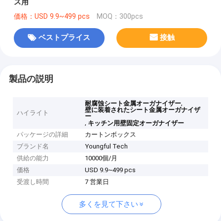
ス用
価格：USD 9.9~499 pcs
MOQ：300pcs
ベストプライス
接触
製品の説明
,
耐腐蚀シート金属オーガナイザー
壁に装着されたシート金属オーガナイザ
ハイライト
ー
,
キッチン用壁固定オーガナイザー
パッケージの詳細
カートンボックス
ブランド名
Youngful Tech
供給の能力
10000個/月
価格
USD 9.9~499 pcs
受渡し時間
7 営業日
多くを見て下さい