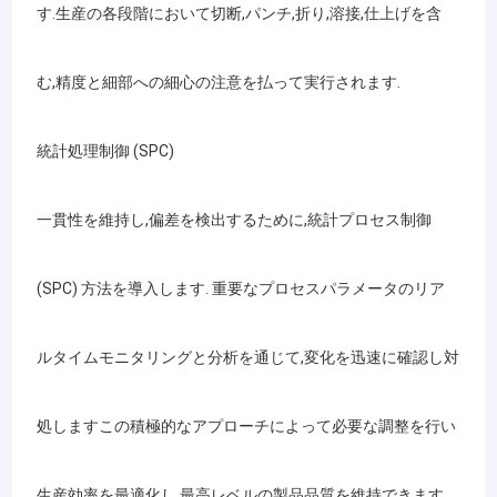
す.生産の各段階において切断,パンチ,折り,溶接,仕上げを含
む,精度と細部への細心の注意を払って実行されます.
統計処理制御 (SPC)
一貫性を維持し,偏差を検出するために,統計プロセス制御
(SPC) 方法を導入します. 重要なプロセスパラメータのリア
ルタイムモニタリングと分析を通じて,変化を迅速に確認し対
処しますこの積極的なアプローチによって必要な調整を行い
生産効率を最適化し 最高レベルの製品品質を維持できます