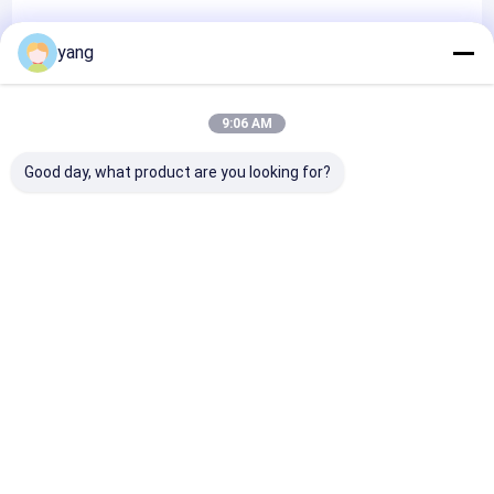
メタルチューブ脚
を求め,継続的な品質改善の取り組みにおいて,彼らのインプ
yang
メタル家具の枠
度 に 熟練 し た プロフェッショナル の チーム は,高度 な 機械 や
ットを価値あるものと考えます.顧客からのフィードバックを
部品を押す薄板金
9:06 AM
技術 を 用い,様々な 金属 板 の 部品 や 組立 物 を 製造 し ます.
鋼鉄金属キャビネット
品質管理プロセスに組み込むことで製品が常に期待に応え 超
Good day, what product are you looking for?
カスタマイズされたソリューション:
シートメタルオーガナイザー
えられるようにしています
私たちは,すべてのクライアントが独自の要求を持っていることを
理解しています. だからこそ,私たちはあなたの特定のニーズに合
Certificates
わせたカスタマイズされたソリューションを提供しています. それ
Desktop Site
ホーム
企業情報
Privacy Policy
は小規模プロジェクトであれ,大規模な生産実行であれ,私たちのチ
地図