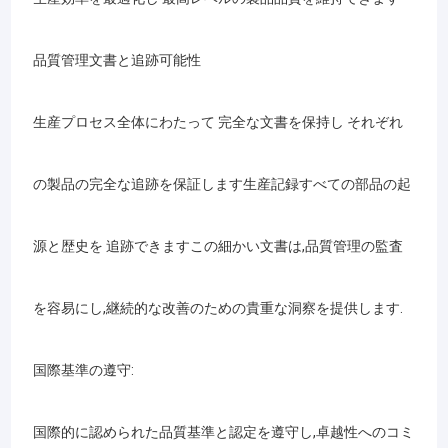
品質管理文書と追跡可能性
生産プロセス全体にわたって 完全な文書を保持し それぞれ
の製品の完全な追跡を保証します生産記録すべての部品の起
源と歴史を 追跡できますこの細かい文書は,品質管理の監査
を容易にし,継続的な改善のための貴重な洞察を提供します.
ホーム
ヤングフルは金属加工に特化した企業で,金属製片製造と構造鋼材
国際基準の遵守:
製品
製造の両方の総合的なサービスを提供しています.顧客のニーズを
満たすための 最高級のソリューションを提供します.
シートメタル製造の領域では,精密切削,曲げ,形作,組み立てに優れ
ビデオ
国際的に認められた品質基準と認定を遵守し,卓越性へのコミ
ています. 能力は,鋼,アルミニウム,その他の合金を含む様々な材料