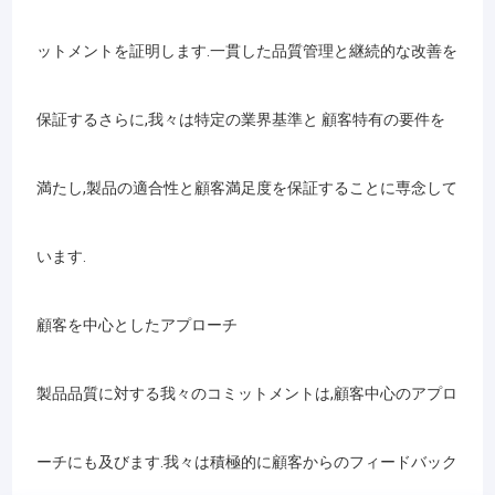
に広がっています.建築目的でも工業用途でも高品質でカスタマイ
企業情報
ズされた製品を保証します
さらに,我々の専門知識は,構造鋼材の製造にも及びます.我々は
ットメントを証明します.一貫した品質管理と継続的な改善を
様々な産業のための構造部品の設計と製造に実証された実績を持
会社案内
っています.
品質管理
保証するさらに,我々は特定の業界基準と 顧客特有の要件を
ハイ州ヤングフール・テクノロジー株式会社へようこそ
お問い合わせ
満たし,製品の適合性と顧客満足度を保証することに専念して
ニュース
業界をリードする企業として 最先端の技術を組み合わせています
います.
見積依頼
熟練した職人優れた製品やサービスを提供する
顧客を中心としたアプローチ
私たちの専門知識:
薄板金の製作
製品品質に対する我々のコミットメントは,顧客中心のアプロ
メタルシート電動箱
金属シート製造における 長年の経験と専門知識により 最高品質基
板金シェル
ーチにも及びます.我々は積極的に顧客からのフィードバック
準を満たす 精密な製造製品を提供することで 評判を築きました高