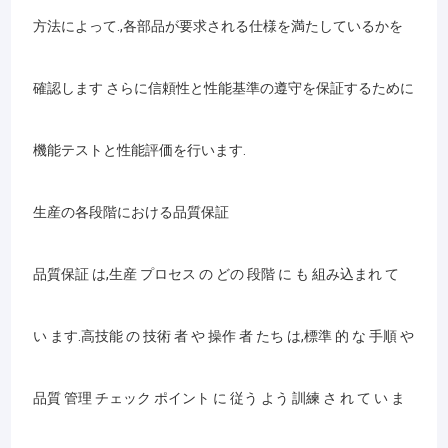
方法によって.,各部品が要求される仕様を満たしているかを
確認します さらに信頼性と性能基準の遵守を保証するために
機能テストと性能評価を行います.
生産の各段階における品質保証
品質保証 は,生産 プロセス の どの 段階 に も 組み込まれ て
い ます.高技能 の 技術 者 や 操作 者 たち は,標準 的 な 手順 や
品質 管理 チェック ポイント に 従う よう 訓練 さ れ て い ま