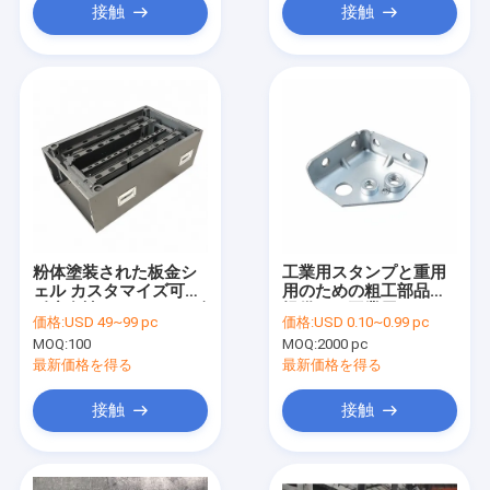
接触
接触
粉体塗装された板金シ
工業用スタンプと重用
ェル カスタマイズ可能
用のための粗工部品を
耐腐食性 あり エネルギ
提供する工業用スタン
価格:
USD 49~99 pc
価格:
USD 0.10~0.99 pc
ー貯蔵キャビネットに
プ機械用アクセサリー
MOQ:
100
MOQ:
2000 pc
最適な保護ハウジング
最新価格を得る
最新価格を得る
接触
接触