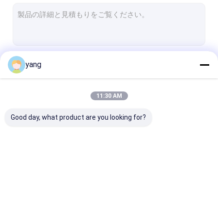
メタルチューブ脚
メタル家具の枠
部品を押す薄板金
続行
yang
鋼鉄金属キャビネット
シートメタルオーガナイザー
11:30 AM
私たちのカテゴリー
Good day, what product are you looking for?
薄板金の製作
メタルシート電動箱
板金シェル