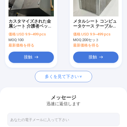
企業情報
会社案内
カスタマイズされた金
メタルシート コンピュ
属シート 介護者ベッド
ータケース テーブルコ
品質管理
病院担当者 金属ベッド
ンピュータ用 鋼製カー
価格:
USD 9.9~499 pcs
価格:
USD 9.9~499 pcs
カス
MOQ:
100
MOQ:
200セット
お問い合わせ
最新価格を得る
最新価格を得る
ニュース
接触
接触
見積依頼
多くを見て下さい
薄板金の製作
メッセージ
迅速に返信します
メタルシート電動箱
板金シェル