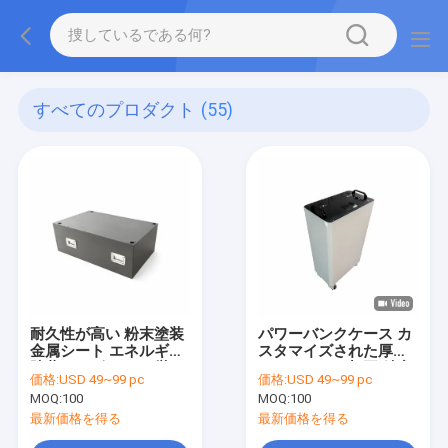
すべてのプロダクト
(55)
耐久性が高い 粉末塗装
パワーバンクケース カ
金属シート エネルギー
スタマイズされた厚さ
貯蔵キャビネット 厳し
メタルシート加工 精密
価格:
USD 49~99 pc
価格:
USD 49~99 pc
い環境と延長使用寿命
加工 電子機器のための
MOQ:
100
MOQ:
100
に理想的です
耐久性と金属の箱
最新価格を得る
最新価格を得る