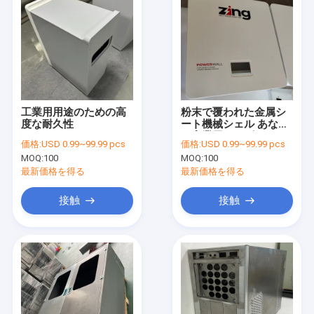
工業用用途のための高
粉末で覆われた金属シ
度な耐久性
ート機械シェル あなた
の産業用ニーズのため
価格:
USD 0.99~99.99 pcs
価格:
USD 0.99~99.99 pcs
の完璧なソリューショ
MOQ:
100
MOQ:
100
ン
最新価格を得る
最新価格を得る
接触
接触
ホーム
製品
ビデオ