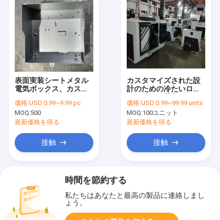
表面実装シートメタル
カスタマイズされた設
電気ボックス、カスタ
計のための冷たいロー
マイズ可能なノックア
リング鋼の長方形シー
価格:
USD 0.99~9.99 pc
価格:
USD 0.99~99.99 units
ウト数と構成
ト金属加工ハウジング
MOQ:
500
MOQ:
100ユニット
最新価格を得る
最新価格を得る
接触
接触
時間を節約する
私たちはあなたと最高の製品に連絡しまし
ょう。