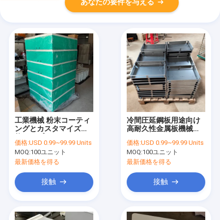
あなたの要件を与える
工業機械 粉末コーティ
冷間圧延鋼板用途向け
ングとカスタマイズ可
高耐久性金属板機械シ
能なオプションのシー
ェル
価格:
USD 0.99~99.99 Units
価格:
USD 0.99~99.99 Units
トメタルシェル
MOQ:
100ユニット
MOQ:
100ユニット
最新価格を得る
最新価格を得る
接触
接触