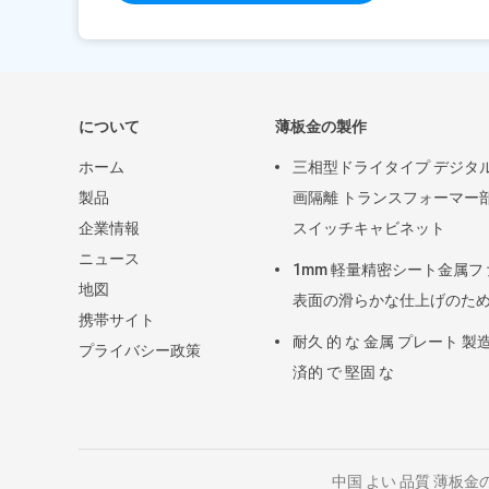
について
薄板金の製作
ホーム
三相型ドライタイプ デジタ
製品
画隔離 トランスフォーマー
企業情報
スイッチキャビネット
ニュース
1mm 軽量精密シート金属フ
地図
表面の滑らかな仕上げのた
携帯サイト
耐久 的 な 金属 プレート 製造
プライバシー政策
済的 で 堅固 な
中国 よい 品質 薄板金の製作 サプ