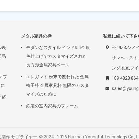
メタル家具の枠
私達に続いて下さ
ル映
モダンなスタイル インドୋର 銀
Fビル 3,シ
部品
色仕上げでカスタマイズされた
サンヘ・スト
長方形金属家具ベース
ング地区,フ
ァブ
エレガント 粉末で覆われた 金属
189 4828 864
めに
椅子枠 金属家具枠 無限のカスタ
sales@young
マイズのために
 経
鉄製の室内家具のフレーム
ライヤー. © 2024 - 2026 Huizhou Youngful Technology Co., Ltd. A