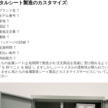
タルシート製造のカスタマイズ:
ブランド名: 1
モデル番号: 1
産地: 1
認証: 1
最低注文量: 1
価格: 1
パッケージの詳細: 1
配達時間: 1
支払い条件: 1
供給能力: 1
ちの金属シートは 短期間で製造され 注文商品を迅速に 受け取れるようにしま
げ を 持つ こと を 保証 し ますしかし,シートメタルの柔軟性が限ら
きません.私たちの金属製造シート製品とカスタマイズサービスについて
さい.