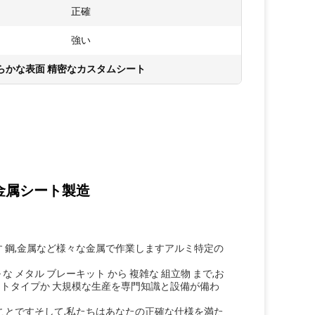
正確
強い
らかな表面 精密なカスタムシート
金属シート製造
 鋼,金属など様々な金属で作業しますアルミ特定の
ル な メタル ブレーキット から 複雑な 組立物 まで,お
一のプロトタイプか 大規模な生産を専門知識と設備が備わ
ことですそして,私たちはあなたの正確な仕様を満た