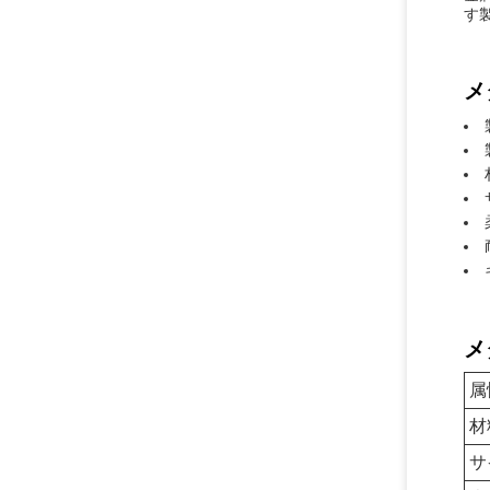
す
メ
メ
属
材
サ