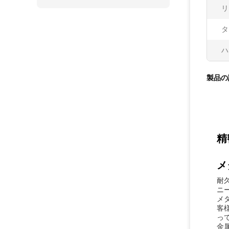
リ
タ
ハ
製品の
精
メ
耐
ニ
メタ
客様
っ
金