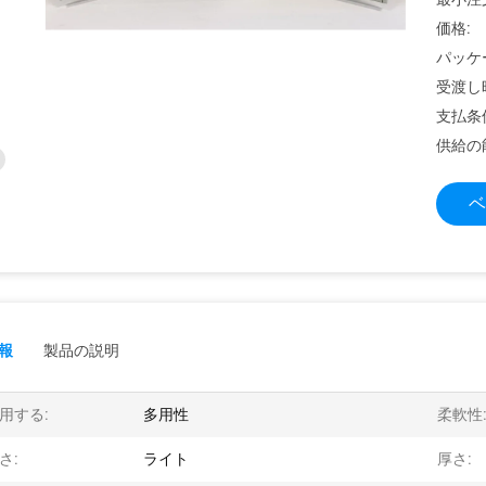
価格:
パッケ
受渡し
支払条
供給の
ベ
報
製品の説明
用する:
多用性
柔軟性
さ:
ライト
厚さ: