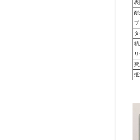
表
耐
プ
タ
精
リ
費
抵