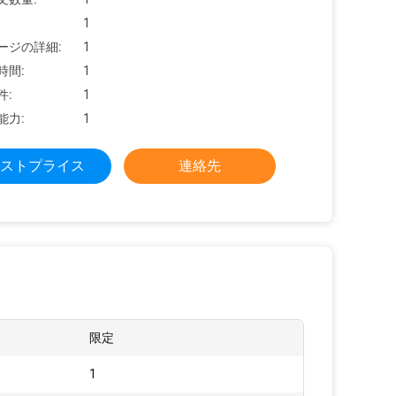
1
ージの詳細:
1
時間:
1
件:
1
能力:
1
ストプライス
連絡先
:
限定
1