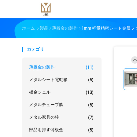
ホーム
製品
薄板金の製作
1mm 軽量精密シート金属フ
カテゴリ
薄板金の製作
(11)
メタルシート電動箱
(5)
板金シェル
(13)
メタルチューブ脚
(5)
メタル家具の枠
(7)
部品を押す薄板金
(5)