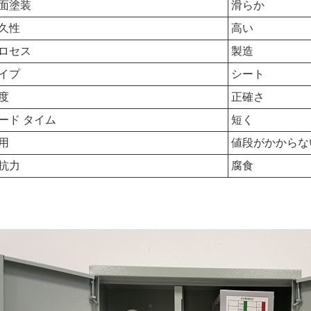
面塗装
滑らか
久性
高い
ロセス
製造
イプ
シート
度
正確さ
ード タイム
短く
用
値段がかからな
抗力
腐食