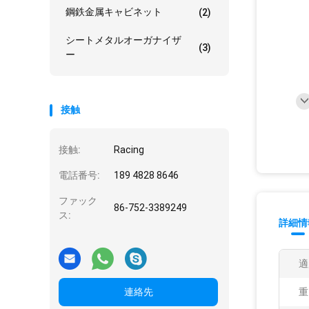
鋼鉄金属キャビネット
(2)
シートメタルオーガナイザ
(3)
ー
接触
接触:
Racing
電話番号:
189 4828 8646
ファック
86-752-3389249
ス:
詳細情
適
連絡先
重