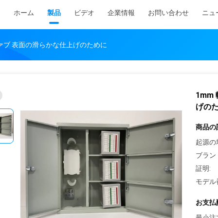
ホーム
製品
ビデオ
企業情報
お問い合わせ
ニュ
ァブ 表面の滑らかな仕上げのために
1mm
げの
商品の
起源の
ブラン
証明:
モデル
お支払
最小注