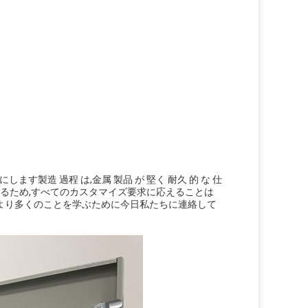
す製造 過程 は,金属 製品 が 堅く 耐久 的 な 仕
れているため,すべてのカスタマイズ要求に応えることは
より多くのことを学ぶために今日私たちに連絡して