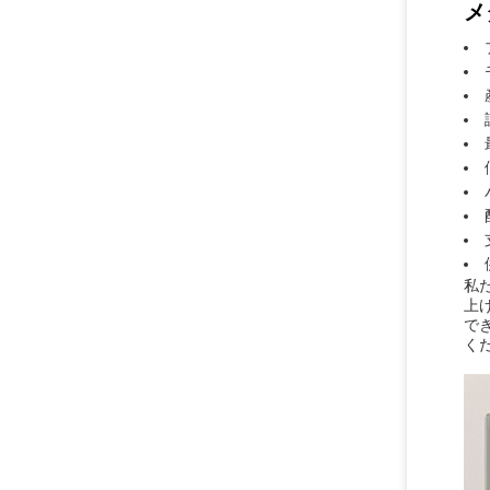
メ
私た
上
で
くだ