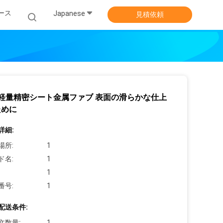
ース
Japanese
見積依頼
 軽量精密シート金属ファブ 表面の滑らかな仕上
ために
詳細:
場所:
1
ド名:
1
1
番号:
1
配送条件:
文数量:
1