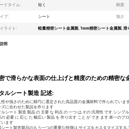
ードタイム:
短く
精度:
イプ:
シート
強さ:
イライト:
軽量精密シート金属製
,
1mm精密シート金属製
,
滑
説明
密で滑らかな表面の仕上げと精度のための精密な
タルシート製造 記述:
久性や強さのために精巧に選定された高品質の金属材料で作られています
ーズに合わせた製品を作ります
ルシート 製造 製品 の 主要 な 利点 の 一つ は,その 汎用性 です.シンプ
の 必要 に 応じ た 幅広い 製品 を 作り出す こと が でき ます.単
ています
属シート製造製品のもう一つの重要な特徴は サイズをカスタマイズする