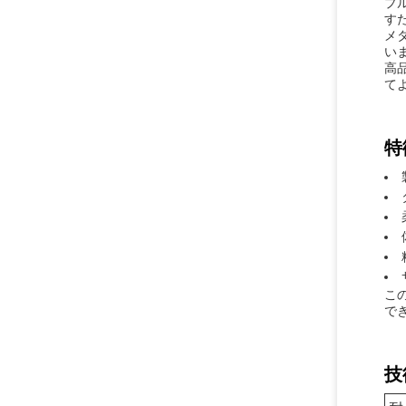
プ
す
メ
い
高
て
特
こ
で
技