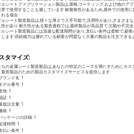
タルシートファブリケーション製品は,屋根,コーティング,および他のア
業界で使用することも適しています.耐腐食性があるため,屋外での使用に
される場合
タルシート製造製品は,様々な厚さで入手可能で,汎用性があり,さまざまな
久性があり 耐久性がある製造過程では,最終製品が高品質で,欠陥や不完全
タルシート製造製品には迅速な配達期間があり,支払い条件は柔軟で,顧
くします.供給能力は優れている顧客が問題なく大量の製品を注文できる
スタマイズ:
たちの金属シート製造製品は,あなたの特定のニーズを満たすためにカスタ
ト製造製品のための製品カスタマイズサービスを提供します.
ブランド名: 1
モデル番号: 1
産地: 1
認証: 1
最低注文量: 1
価格: 1
パッケージの詳細: 1
配達時間: 1
支払い条件: 1