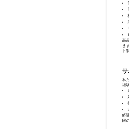
高
き
ト
サ
私
経
経
限