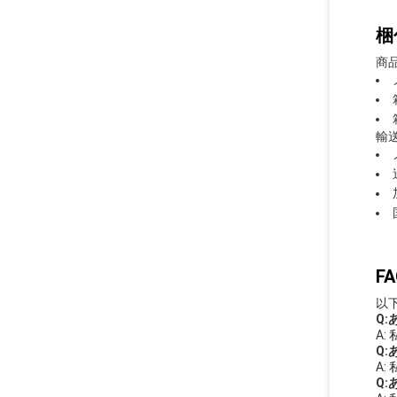
梱
商
輸送
FA
以
Q
A
Q
A
Q