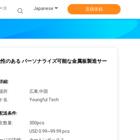
ース
Japanese
見積依頼
蝕性のある パーソナライズ可能な金属板製造サー
詳細:
場所:
広東,中国
ド名:
Youngful Tech
配送条件:
文数量:
300pcs
USD 0.99~99.99 pcs
ージの詳細:
カートンボックス