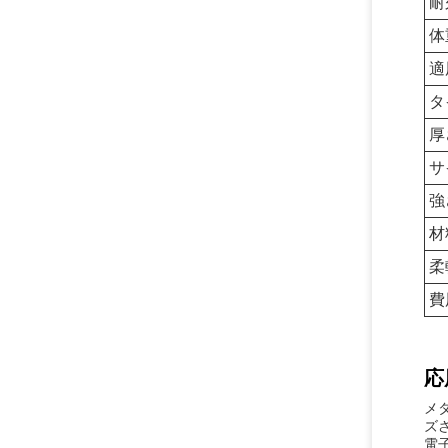
耐
体
適
タ
厚
サ
強
材
柔
費
応
メ
ズ
電