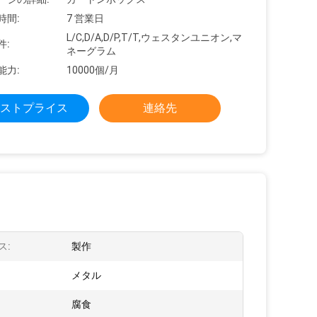
時間:
7 営業日
L/C,D/A,D/P,T/T,ウェスタンユニオン,マ
件:
ネーグラム
能力:
10000個/月
ストプライス
連絡先
ス:
製作
メタル
:
腐食