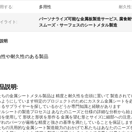
用する:
多用性
耐久性
パーソナライズ可能な金属板製造サービス
,
腐食耐
イライト:
スムーズ・サーフェスのシートメタル製造
説明
蝕性や耐久性のある製品
品説明:
たちの金属シートメタル製品は 精度と耐久性を念頭に置いて 製造されてい
るようにしています特定のプロジェクトのためにカスタム金属シートを必
きるサプライヤーを探しているかどうか専門知識と経験があります
タルシートの製造プロセスは あなたのニーズと仕様の詳細な分析から始
術を使用して 形状と形状を形作る 金属を望む形とサイズに細部への注意
ぞれのパーツが厳格な精度と強さの基準を満たしていることを保証しま
たちの汎用的な金属シート製造能力のおかげで,私たちはあなたのニーズ