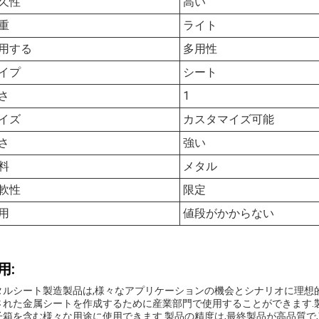
久性
高い
重
ライト
用する
多用性
イプ
シート
さ
1
イズ
カスタマイズ可能
さ
強い
料
メタル
軟性
限定
用
値段がかからない
用:
タルシート製造製品は,様々なアプリケーションの機会とシナリオに理想
された金属シートを作成するために産業部門で使用することができます.製
子箱を含む様々な用途に使用できます.製品の精度は,最終製品が高品質で