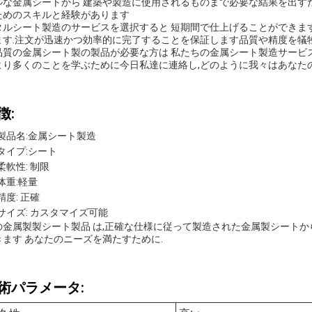
ルな金属シートから 建築や製造に使用されるものまで必要な結果を出す
ためのスキルと経験があります
タルシート製造のサービスを選択すると 短期間で仕上げることができます
ます.注文が迅速かつ効率的に完了することを保証します品質や精度を犠
品質の金属シート製の製品が必要な方は 私たちの金属シート製造サービ
より多くのことを学ぶために今日私達に連絡し,どのように我々はあなた
徴:
製品名:金属シート製造
タイプ:シート
柔軟性: 制限
体重:軽量
精度: 正確
サイズ: カスタマイズ可能
の金属製製シート製品 は,正確な仕様に従って製造された金属製シートか
きます あなたのニーズを満たすために.
術パラメータ: