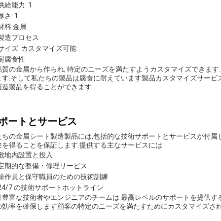
供給能力: 1
厚さ: 1
材料:金属
製造プロセス
サイズ: カスタマイズ可能
耐腐食性
品質の金属から作られ, 特定のニーズを満たすようカスタマイズできます
ます.そして私たちの製品は腐食に耐えています製品カスタマイズサービス
製造製品を得ることができます
ポートとサービス
たちの金属シート製造製品には,包括的な技術サポートとサービスが付属
験を得ることを保証します.提供する主なサービスには:
敷地内設置と投入
定期的な整備・修理サービス
操作員と保守職員のための技術訓練
24/7 の技術サポートホットライン
験豊富な技術者やエンジニアのチームは 最高レベルのサポートを提供する
の効率を確保します顧客の特定のニーズを満たすためにカスタマイズされ