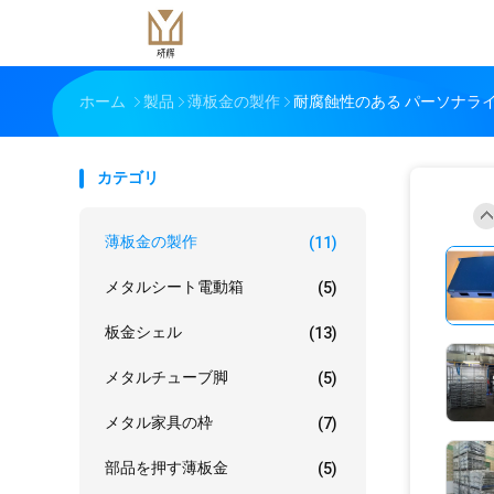
ホーム
製品
薄板金の製作
耐腐蝕性のある パーソナラ
カテゴリ
薄板金の製作
(11)
メタルシート電動箱
(5)
板金シェル
(13)
メタルチューブ脚
(5)
メタル家具の枠
(7)
部品を押す薄板金
(5)