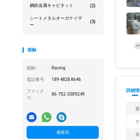
鋼鉄金属キャビネット
(2)
シートメタルオーガナイザ
(3)
ー
接触
接触:
Racing
電話番号:
189 4828 8646
詳細情
ファック
86-752-3389249
ス:
重
サ
連絡先
表