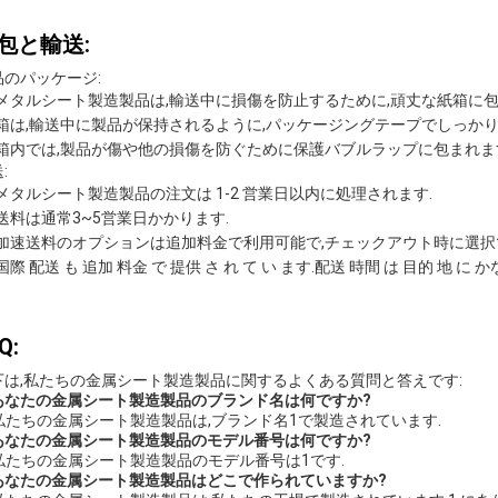
包と輸送:
品のパッケージ:
メタルシート製造製品は,輸送中に損傷を防止するために,頑丈な紙箱に包
箱は,輸送中に製品が保持されるように,パッケージングテープでしっかり
箱内では,製品が傷や他の損傷を防ぐために保護バブルラップに包まれま
:
メタルシート製造製品の注文は 1-2 営業日以内に処理されます.
送料は通常3~5営業日かかります.
加速送料のオプションは追加料金で利用可能で,チェックアウト時に選択
国際 配送 も 追加 料金 で 提供 さ れ て い ます.配送 時間 は 目的 地 に 
Q:
下は,私たちの金属シート製造製品に関するよくある質問と答えです:
:あなたの金属シート製造製品のブランド名は何ですか?
: 私たちの金属シート製造製品は,ブランド名1で製造されています.
:あなたの金属シート製造製品のモデル番号は何ですか?
: 私たちの金属シート製造製品のモデル番号は1です.
:あなたの金属シート製造製品はどこで作られていますか?