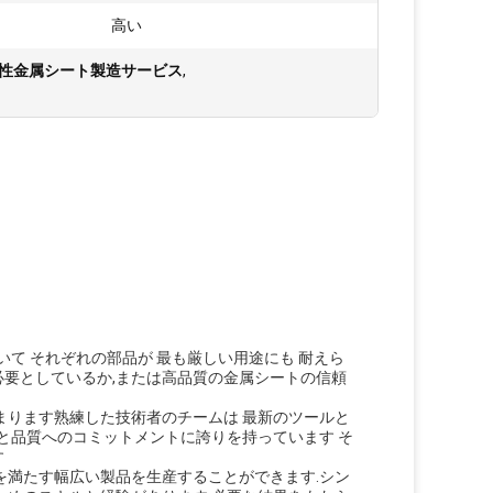
:
高い
性金属シート製造サービス
,
て それぞれの部品が 最も厳しい用途にも 耐えら
要としているか,または高品質の金属シートの信頼
まります熟練した技術者のチームは 最新のツールと
と品質へのコミットメントに誇りを持っています そ
す
を満たす幅広い製品を生産することができます.シン