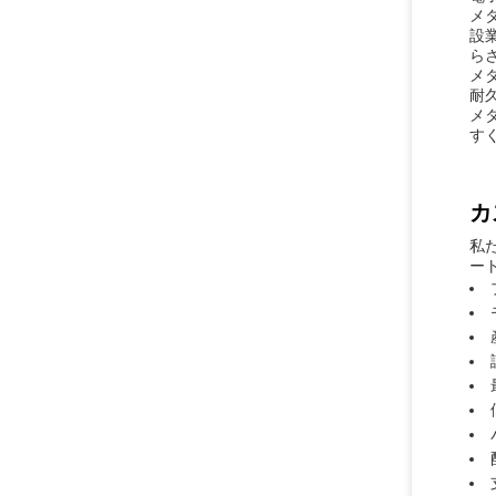
メ
設
ら
メ
耐
メ
す
カ
私
ー