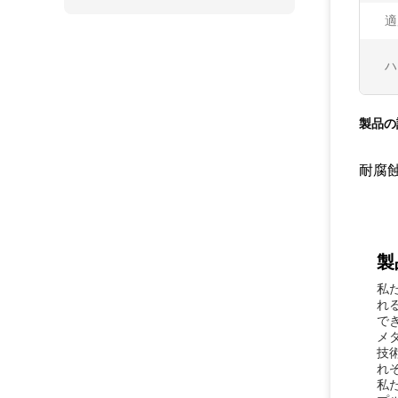
適
ハ
製品の
耐腐
製
私
れ
で
メ
技
れ
私