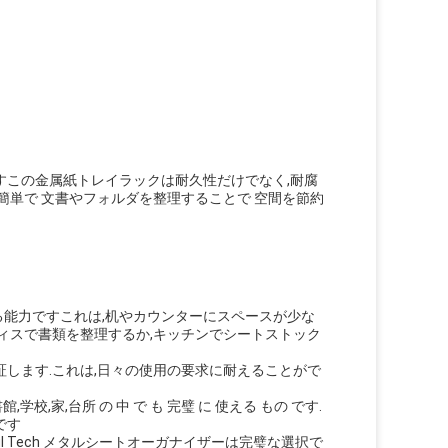
すこの金属紙トレイラックは耐久性だけでなく,耐腐
簡単で 文書やフォルダを整理することで 空間を節約
る能力ですこれは,机やカウンターにスペースが少な
ィスで書類を整理するか,キッチンでシートストック
します.これは,日々の使用の要求に耐えることがで
学校,家,台所 の 中 で も 完璧 に 使える もの です.
です
ul Tech メタルシートオーガナイザーは完璧な選択で