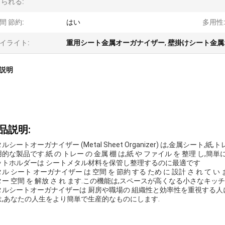
 られる:
間 節約:
はい
多用性
イライト:
重用シート金属オーガナイザー
,
壁掛けシート金属
説明
品説明:
ルシートオーガナイザー (Metal Sheet Organizer) は,金属シ
的な製品です.紙 の トレー の 金属 棚 は,紙 や ファイル を 整理 し,簡
ットホルダーは シートメタル材料を保管し整理するのに最適です
ル シート オーガナイザー は 空間 を 節約 する ため に 設計 さ れ て い ま
ター 空間 を 解放 さ れ ます.この機能は,スペースが高くなる小さなキ
タルシートオーガナイザーは 厨房や職場の 組織性と効率性を重視する人
は,あなたの人生をより簡単で生産的なものにします.