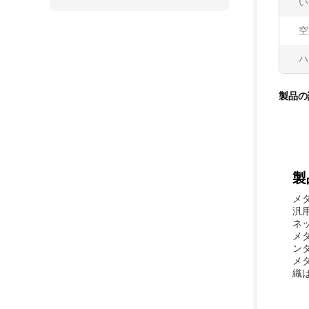
い
空
ハ
製品の
製
メタ
汎用
ネ
メタ
ン
メ
織