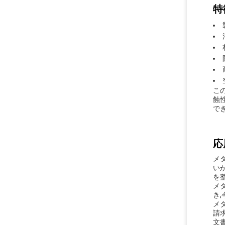
特
こ
蝕
で
応
メ
い
を
メ
き
メタ
請
文書