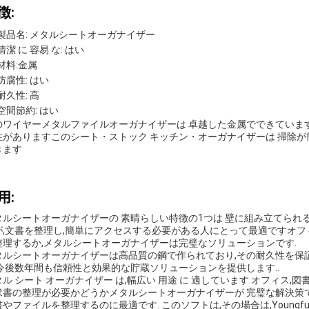
徴:
製品名: メタルシートオーガナイザー
清潔 に 容易 な: はい
材料:金属
防腐性: はい
耐久性: 高
空間節約: はい
のワイヤーメタルファイルオーガナイザーは 卓越した金属でできていま
性がありますこのシート・ストック キッチン・オーガナイザーは 掃除が
きます
用:
タルシートオーガナイザーの 素晴らしい特徴の1つは 壁に組み立てられ
が,文書を整理し,簡単にアクセスする必要がある人にとって最適ですオフ
整理するか,メタルシートオーガナイザーは完璧なソリューションです.
タルシートオーガナイザーは高品質の鋼で作られており,その耐久性を保証
,今後数年間も信頼性と効果的な貯蔵ソリューションを提供します..
ル シート オーガナイザー は,幅広い 用途 に 適しています.オフィス,図書館,
求書の整理が必要かどうかメタルシートオーガナイザーが 完璧な解決策
やファイルを整理するのに最適です. このソフトは,その場合は,Youngf