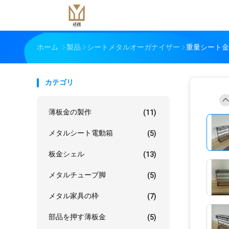
ホーム
製品
シートメタルオーガナイザー
重量シート金
カテゴリ
薄板金の製作
(11)
メタルシート電動箱
(5)
板金シェル
(13)
メタルチューブ脚
(5)
メタル家具の枠
(7)
部品を押す薄板金
(5)