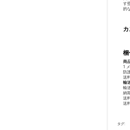
す
的
カ
梱
商
1
防
送
輸送
輸
納期
送料
送料
タグ: