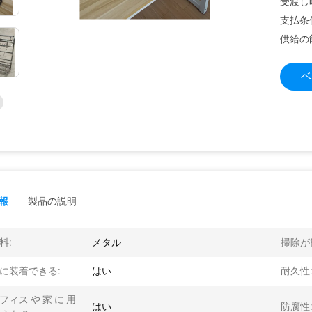
受渡し
支払条
供給の
ベ
報
製品の説明
料:
メタル
掃除が
に装着できる:
はい
耐久性
フィス や 家 に 用
はい
防腐性