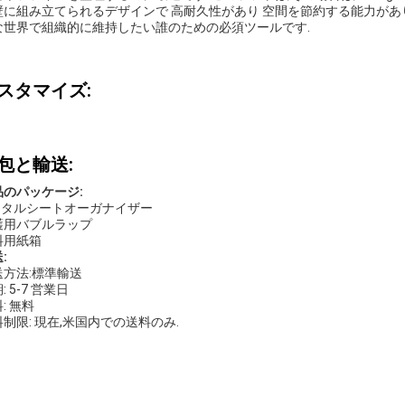
壁に組み立てられるデザインで 高耐久性があり 空間を節約する能力があ
な世界で組織的に維持したい誰のための必須ツールです.
スタマイズ:
包と輸送:
品のパッケージ:
 メタルシートオーガナイザー
護用バブルラップ
料用紙箱
:
送方法:標準輸送
: 5-7 営業日
: 無料
制限: 現在,米国内での送料のみ.