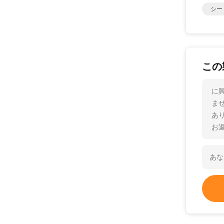
シー
この
に
ま
あ
お