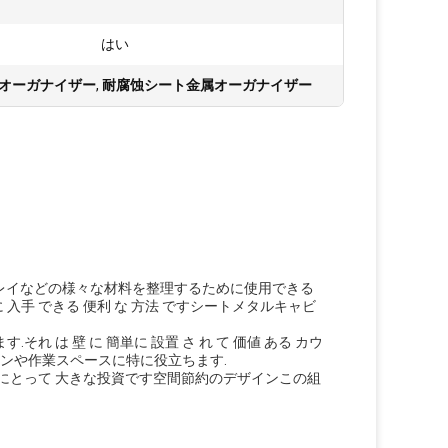
:
はい
オーガナイザー
,
耐腐蚀シート金属オーガナイザー
ート,紙,トレイなどの様々な材料を整理するために使用できる
単に 入手 できる 便利 な 方法 ですシートメタルキャビ
す.それ は 壁 に 簡単に 設置 さ れ て 価値 ある カウ
ッチンや作業スペースに特に役立ちます.
にとって 大きな投資です空間節約のデザインこの組