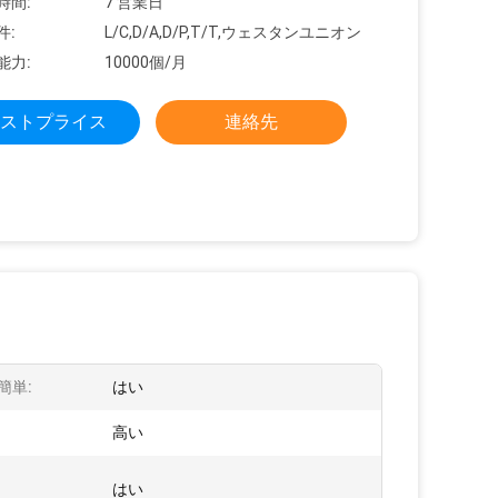
時間:
7 営業日
件:
L/C,D/A,D/P,T/T,ウェスタンユニオン
能力:
10000個/月
ストプライス
連絡先
簡単:
はい
:
高い
:
はい