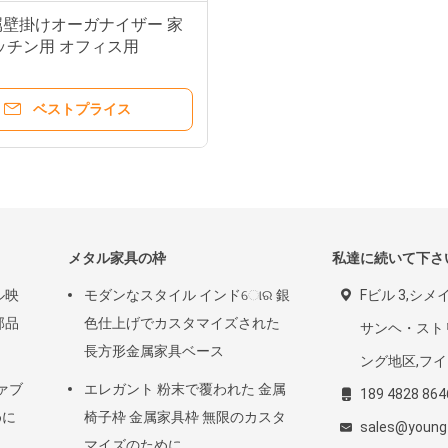
壁掛けオーガナイザー 家
ッチン用 オフィス用
ベストプライス
メタル家具の枠
私達に続いて下さ
ル映
モダンなスタイル インドୋର 銀
Fビル 3,シ
部品
色仕上げでカスタマイズされた
サンヘ・スト
長方形金属家具ベース
ング地区,フ
ァブ
エレガント 粉末で覆われた 金属
189 4828 864
めに
椅子枠 金属家具枠 無限のカスタ
sales@young
マイズのために