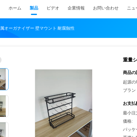
ホーム
製品
ビデオ
企業情報
お問い合わせ
ニュ
属オーガナイザー 壁マウント 耐腐蝕性
重量シ
商品の
起源の
ブラン
お支払
最小注
価格:
パッケ