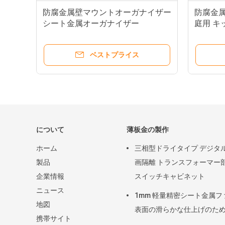
防腐金属壁マウントオーガナイザー
防腐金属
シート金属オーガナイザー
庭用 キ
ベストプライス
について
薄板金の製作
ホーム
三相型ドライタイプ デジタ
製品
画隔離 トランスフォーマー
企業情報
スイッチキャビネット
ニュース
1mm 軽量精密シート金属フ
地図
表面の滑らかな仕上げのた
携帯サイト