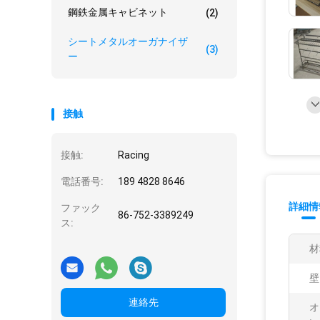
鋼鉄金属キャビネット
(2)
シートメタルオーガナイザ
(3)
ー
接触
接触:
Racing
電話番号:
189 4828 8646
詳細情
ファック
86-752-3389249
ス:
材
壁
連絡先
オ