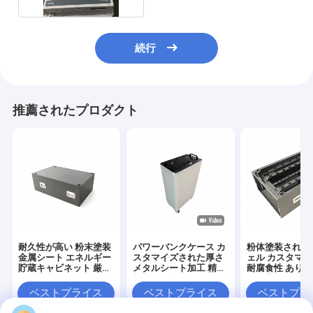
続行
推薦されたプロダクト
耐久性が高い 粉末塗装
パワーバンクケース カ
粉体塗装された
金属シート エネルギー
スタマイズされた厚さ
ェル カスタマ
貯蔵キャビネット 厳し
メタルシート加工 精密
耐腐食性 あり 
い環境と延長使用寿命
加工 電子機器のための
ー貯蔵キャビネ
に理想的です
耐久性と金属の箱
最適な保護ハウ
ベストプライス
ベストプライス
ベストプラ