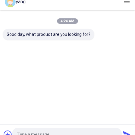
yang
Desktop Site
ホーム
企業情報
Privacy Policy
地図
4:24 AM
品質
薄板金の製作
中国工場.Copyright © 2026 Huizhou Youngful
Good day, what product are you looking for?
Technology Co., Ltd. All Rights Reserved.
ホーム
製品
ビデオ