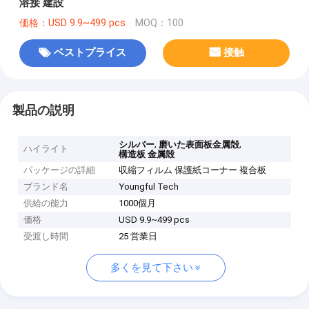
溶接 建設
価格：USD 9.9~499 pcs
MOQ：100
ベストプライス
接触
製品の説明
,
,
シルバー
磨いた表面板金属殻
ハイライト
構造板 金属殻
パッケージの詳細
収縮フィルム 保護紙コーナー 複合板
ブランド名
Youngful Tech
供給の能力
1000個月
価格
USD 9.9~499 pcs
受渡し時間
25 営業日
多くを見て下さい