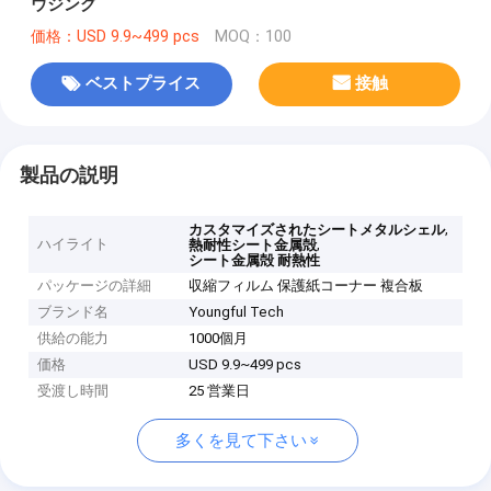
ウジング
価格：USD 9.9~499 pcs
MOQ：100
ベストプライス
接触
製品の説明
,
カスタマイズされたシートメタルシェル
ハイライト
,
熱耐性シート金属殻
シート金属殻 耐熱性
パッケージの詳細
収縮フィルム 保護紙コーナー 複合板
ブランド名
Youngful Tech
供給の能力
1000個月
価格
USD 9.9~499 pcs
受渡し時間
25 営業日
多くを見て下さい