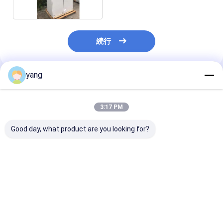
続行
yang
推薦されたプロダクト
3:17 PM
Good day, what product are you looking for?
耐久性が高い 粉末塗装
パワーバンクケース カ
粉体塗装された
金属シート エネルギー
スタマイズされた厚さ
ェル カスタマ
貯蔵キャビネット 厳し
メタルシート加工 精密
耐腐食性 あり 
い環境と延長使用寿命
加工 電子機器のための
ー貯蔵キャビネ
に理想的です
耐久性と金属の箱
最適な保護ハウ
ベストプライス
ベストプライス
ベストプラ