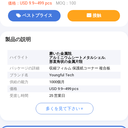
価格：USD 9.9~499 pcs
MOQ：100
ベストプライス
接触
製品の説明
,
磨いた金属殻
ハイライト
,
アルミニウムシートメタルシェル
形直角状の金属片殻
パッケージの詳細
収縮フィルム 保護紙コーナー 複合板
ブランド名
Youngful Tech
供給の能力
1000個月
価格
USD 9.9~499 pcs
受渡し時間
25 営業日
多くを見て下さい