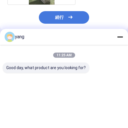
続行
yang
推薦されたプロダクト
11:25 AM
Good day, what product are you looking for?
耐久性が高い 粉末塗装
パワーバンクケース カ
粉体塗装された
金属シート エネルギー
スタマイズされた厚さ
ェル カスタマ
貯蔵キャビネット 厳し
メタルシート加工 精密
耐腐食性 あり 
い環境と延長使用寿命
加工 電子機器のための
ー貯蔵キャビネ
に理想的です
耐久性と金属の箱
最適な保護ハウ
ベストプライス
ベストプライス
ベストプラ