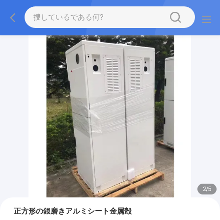
2
/
5
正方形の銀磨きアルミシート金属殻