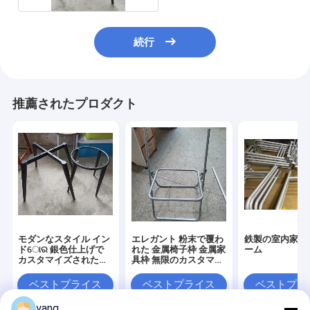
続行
推薦されたプロダクト
モダンなスタイル イン
エレガント 粉末で覆わ
鉄製の室内家具
ドୋର 銀色仕上げで
れた 金属椅子枠 金属家
ーム
カスタマイズされた長
具枠 無限のカスタマイ
方形金属家具ベース
ズのために
ベストプライス
ベストプライス
ベストプラ
yang