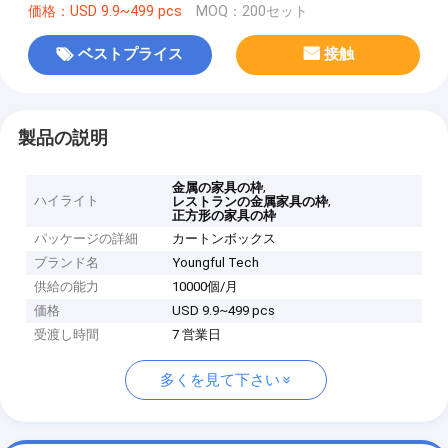
価格：USD 9.9~499 pcs
MOQ：200セット
ベストプライス
接触
製品の説明
,
金属の家具の枠
ハイライト
,
レストランの金属家具の枠
正方形の家具の枠
パッケージの詳細
カートンボックス
ブランド名
Youngful Tech
供給の能力
10000個/月
価格
USD 9.9~499 pcs
受渡し時間
7 営業日
多くを見て下さい