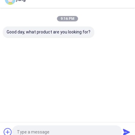
Desktop Site
ホーム
企業情報
Privacy Policy
地図
9:16 PM
品質
薄板金の製作
中国工場.Copyright © 2026 Huizhou Youngful
Good day, what product are you looking for?
Technology Co., Ltd. All Rights Reserved.
ホーム
製品
ビデオ