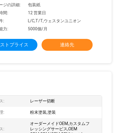
ージの詳細:
包装紙
時間:
12 営業日
件:
L/C,T/T,ウェスタンユニオン
能力:
5000個/月
ストプライス
連絡先
ス:
レーザー切断
理:
粉末塗装,塗装
オーダーメイドOEM,カスタムフ
ス:
レッシングサービス,OEM