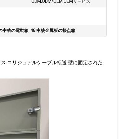
ODM,ODM/OEM,OEMサービス
トの中核の電動箱
,
48 中核金属板の接点箱
ックス コリジュアルケーブル転送 壁に固定された