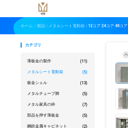
ホーム
製品
メタルシート電動箱
12コア 24コア 48
カテゴリ
薄板金の製作
(11)
メタルシート電動箱
(5)
板金シェル
(13)
メタルチューブ脚
(5)
メタル家具の枠
(7)
部品を押す薄板金
(5)
鋼鉄金属キャビネット
(2)