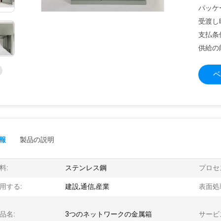
パッケ
受渡し
支払条
供給の
ベ
報
製品の説明
料:
ステンレス鋼
プロセ
用する:
建設,通信,産業
表面処
品名:
3つのネットワークの金属箱
サービ