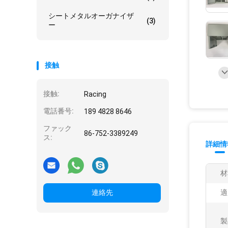
シートメタルオーガナイザ
(3)
ー
接触
接触:
Racing
電話番号:
189 4828 8646
ファック
86-752-3389249
ス:
詳細情
材
連絡先
適
製