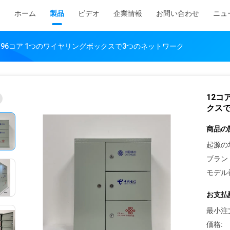
ホーム
製品
ビデオ
企業情報
お問い合わせ
ニュ
コア 96コア 1つのワイヤリングボックスで3つのネットワーク
12コ
クス
商品の
起源の
ブラン
モデル
お支払
最小注
価格: