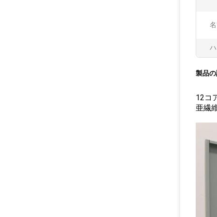
名
ハ
製品の
12コ
亜繊