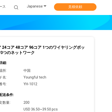
Japanese
ース
見積依頼
ア 24コア 48コア 96コア 1つのワイヤリングボッ
で3つのネットワーク
詳細:
場所:
中国
ド名:
Youngful tech
番号:
YH-1012
配送条件:
文数量:
200
USD 36.50~39.50 pcs